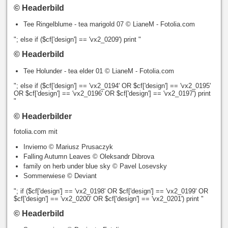
© Headerbild
Tee Ringelblume - tea marigold 07 © LianeM - Fotolia.com
"; else if ($cf['design'] == 'vx2_0209') print "
© Headerbild
Tee Holunder - tea elder 01 © LianeM - Fotolia.com
"; else if ($cf['design'] == 'vx2_0194' OR $cf['design'] == 'vx2_0195'
OR $cf['design'] == 'vx2_0196' OR $cf['design'] == 'vx2_0197') print
"
© Headerbilder
fotolia.com mit
Invierno © Mariusz Prusaczyk
Falling Autumn Leaves © Oleksandr Dibrova
family on herb under blue sky © Pavel Losevsky
Sommerwiese © Deviant
"; if ($cf['design'] == 'vx2_0198' OR $cf['design'] == 'vx2_0199' OR
$cf['design'] == 'vx2_0200' OR $cf['design'] == 'vx2_0201') print "
© Headerbild