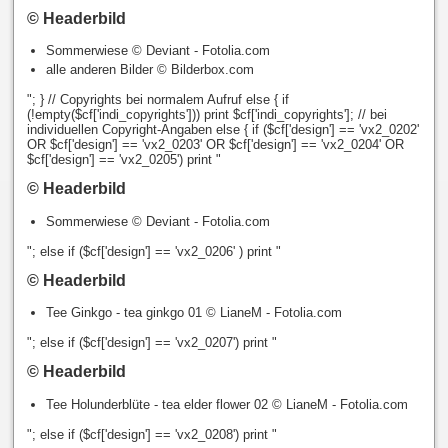
© Headerbild
Sommerwiese © Deviant - Fotolia.com
alle anderen Bilder © Bilderbox.com
"; } // Copyrights bei normalem Aufruf else { if
(!empty($cf['indi_copyrights'])) print $cf['indi_copyrights']; // bei
individuellen Copyright-Angaben else { if ($cf['design'] == 'vx2_0202'
OR $cf['design'] == 'vx2_0203' OR $cf['design'] == 'vx2_0204' OR
$cf['design'] == 'vx2_0205') print "
© Headerbild
Sommerwiese © Deviant - Fotolia.com
"; else if ($cf['design'] == 'vx2_0206' ) print "
© Headerbild
Tee Ginkgo - tea ginkgo 01 © LianeM - Fotolia.com
"; else if ($cf['design'] == 'vx2_0207') print "
© Headerbild
Tee Holunderblüte - tea elder flower 02 © LianeM - Fotolia.com
"; else if ($cf['design'] == 'vx2_0208') print "