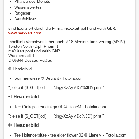
Pflanze des Monats
Wissenswertes
Ratgeber
Berufsbilder
sind lizenziert durch die Firma meXXart pohl und veith GbR,
www.mexxart.com
.
Inhaltlich Verantwortlicher nach § 18 Medienstaatsvertrag (MStV):
Torsten Veith (Dipl.-Pharm.)
meXXart pohl und veith GbR
Wasserstadt 1
D-06844 Dessau-Roßlau
© Headerbild
Sommerwiese © Deviant - Fotolia.com
"; else if ($_GET['od'] == 'dngyXzAyMDY%3D') print "
© Headerbild
Tee Ginkgo - tea ginkgo 01 © LianeM - Fotolia.com
"; else if ($_GET['od'] == 'dngyXzAyMDc%3D') print "
© Headerbild
Tee Holunderblüte - tea elder flower 02 © LianeM - Fotolia.com