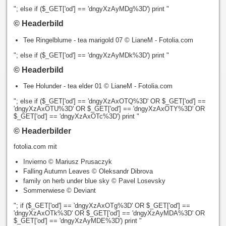
"; else if ($_GET['od'] == 'dngyXzAyMDg%3D') print "
© Headerbild
Tee Ringelblume - tea marigold 07 © LianeM - Fotolia.com
"; else if ($_GET['od'] == 'dngyXzAyMDk%3D') print "
© Headerbild
Tee Holunder - tea elder 01 © LianeM - Fotolia.com
"; else if ($_GET['od'] == 'dngyXzAxOTQ%3D' OR $_GET['od'] ==
'dngyXzAxOTU%3D' OR $_GET['od'] == 'dngyXzAxOTY%3D' OR
$_GET['od'] == 'dngyXzAxOTc%3D') print "
© Headerbilder
fotolia.com mit
Invierno © Mariusz Prusaczyk
Falling Autumn Leaves © Oleksandr Dibrova
family on herb under blue sky © Pavel Losevsky
Sommerwiese © Deviant
"; if ($_GET['od'] == 'dngyXzAxOTg%3D' OR $_GET['od'] ==
'dngyXzAxOTk%3D' OR $_GET['od'] == 'dngyXzAyMDA%3D' OR
$_GET['od'] == 'dngyXzAyMDE%3D') print "