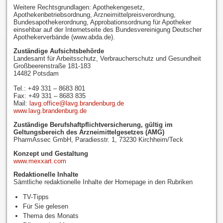
Weitere Rechtsgrundlagen: Apothekengesetz,
Apothekenbetriebsordnung, Arzneimittelpreisverordnung,
Bundesapothekerordnung, Approbationsordnung für Apotheker
einsehbar auf der Internetseite des Bundesvereinigung Deutscher
Apothekerverbände (www.abda.de).
Zuständige Aufsichtsbehörde
Landesamt für Arbeitsschutz, Verbraucherschutz und Gesundheit
Großbeerenstraße 181-183
14482 Potsdam
Tel.: +49 331 – 8683 801
Fax: +49 331 – 8683 835
Mail:
lavg.office@lavg.brandenburg.de
www.lavg.brandenburg.de
Zuständige Berufshaftpflichtversicherung, gültig im
Geltungsbereich des Arzneimittelgesetzes (AMG)
PharmAssec GmbH, Paradiesstr. 1, 73230 Kirchheim/Teck
Konzept und Gestaltung
www.mexxart.com
Redaktionelle Inhalte
Sämtliche redaktionelle Inhalte der Homepage in den Rubriken
TV-Tipps
Für Sie gelesen
Thema des Monats