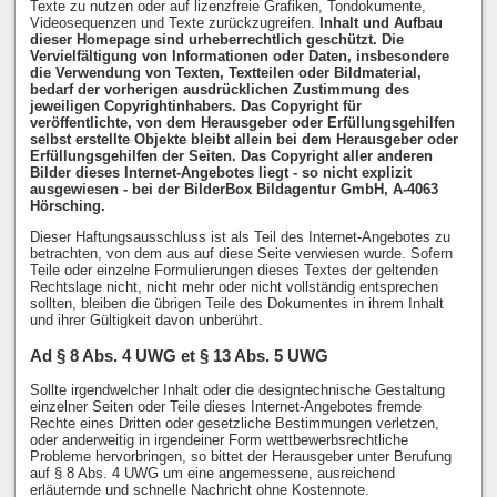
Texte zu nutzen oder auf lizenzfreie Grafiken, Tondokumente,
Videosequenzen und Texte zurückzugreifen.
Inhalt und Aufbau
dieser Homepage sind urheberrechtlich geschützt. Die
Vervielfältigung von Informationen oder Daten, insbesondere
die Verwendung von Texten, Textteilen oder Bildmaterial,
bedarf der vorherigen ausdrücklichen Zustimmung des
jeweiligen Copyrightinhabers. Das Copyright für
veröffentlichte, von dem Herausgeber oder Erfüllungsgehilfen
selbst erstellte Objekte bleibt allein bei dem Herausgeber oder
Erfüllungsgehilfen der Seiten. Das Copyright aller anderen
Bilder dieses Internet-Angebotes liegt - so nicht explizit
ausgewiesen - bei der BilderBox Bildagentur GmbH, A-4063
Hörsching.
Dieser Haftungsausschluss ist als Teil des Internet-Angebotes zu
betrachten, von dem aus auf diese Seite verwiesen wurde. Sofern
Teile oder einzelne Formulierungen dieses Textes der geltenden
Rechtslage nicht, nicht mehr oder nicht vollständig entsprechen
sollten, bleiben die übrigen Teile des Dokumentes in ihrem Inhalt
und ihrer Gültigkeit davon unberührt.
Ad § 8 Abs. 4 UWG et § 13 Abs. 5 UWG
Sollte irgendwelcher Inhalt oder die designtechnische Gestaltung
einzelner Seiten oder Teile dieses Internet-Angebotes fremde
Rechte eines Dritten oder gesetzliche Bestimmungen verletzen,
oder anderweitig in irgendeiner Form wettbewerbsrechtliche
Probleme hervorbringen, so bittet der Herausgeber unter Berufung
auf § 8 Abs. 4 UWG um eine angemessene, ausreichend
erläuternde und schnelle Nachricht ohne Kostennote.